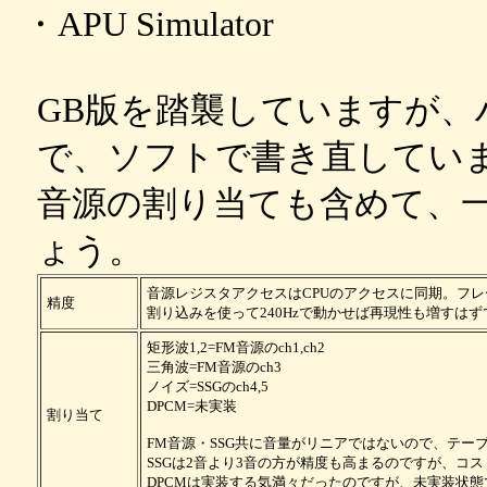
・APU Simulator
GB版を踏襲していますが
で、ソフトで書き直してい
音源の割り当ても含めて、
ょう。
音源レジスタアクセスはCPUのアクセスに同期。フレ
精度
割り込みを使って240Hzで動かせば再現性も増すは
矩形波1,2=FM音源のch1,ch2
三角波=FM音源のch3
ノイズ=SSGのch4,5
DPCM=未実装
割り当て
FM音源・SSG共に音量がリニアではないので、テー
SSGは2音より3音の方が精度も高まるのですが、コ
DPCMは実装する気満々だったのですが、未実装状