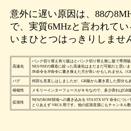
意外に遅い原因は、88の8
で、実質6MHzと言われて
いまひとつはっきりしませ
バンク切り替え有り版はとバンク切り替え無し版で専用版
高速化
NES/NSFの構造に絞った高速化はまだまだ可能だと思い
JR命令をJP命令に書き換えた方が良いかもしれません（G
バグ
何回も見直しはしましたが、GB版から書き直した部分も
移植性
メモリーインターフェースがキモなので、多少弄ればGB
NESのROM領域への書き込みを STA STX STY 命令
拡張性
とりあえず VRC6 用です。他の拡張音源にもチャンネ