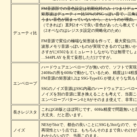
FM音源部での音色設定は初期化時のみ（つまりデュ
矩形波はデューティー比50%のPSGっぽい音で、三
うまい音色が固まっていないから、というのが理由。
（できれば）直列2オペで良い音色があったら教えて
（2オペなのはレジスタ設定の簡略化のため）
デューティ比
FM音源で変位の極端な矩形波を作って、最大変位(T
波形メモリ音源っぽいものが実現できるのでは無いか
さすがに6502をエミュレートしながらでは無理でし
…S44PLAY を見て妄想しただけですが。
ハードウェアエンベロープが無いので、ソフトで実現
240Hzの所を60Hzで動かしているため、精度は1
FM音源の矩形波1,2は SSG-TypeEG が使え
エンベロープ
SSGのノイズ音源はSSG内蔵のハードウェアエンベ
ノイズを別の音源に置き換えることも考えて、当面こ
エンベロープパターン0と8がそのまま使えて、非常
これはGB版とほぼ同じです。60Hz精度で問題無いと
長さレジスタ
大丈夫、だと思います。
NESが5bitで、都合の良いことにSSGも5bitなの
ノイズ
再現性という点では、もちろんそのままで良いわけが
わからないので、当面このまま。