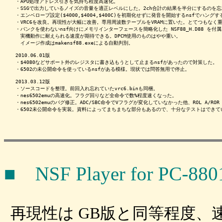
　・APU処理アドレス引きを気持ち程度高速化。

　・SSGで出力しているノイズの音量を適正レベルにした。2ch合計の結果を半分にするのを忘
　・エンベロープ設定($4000,$4004,$400C)を初期化せずに発音を開始するnsfでハングす
　・VRC6を改良。再現性が大幅に改善。専用周波数テーブルをVRAMに置いた。とてつもなく重
　・バンクを使わないnsf向けにメモリインターフェースを簡略化した NSF88_H.D88 を付属
　　実機動作に耐えられる速度が期待できる。DPCM使用のものはやや重い。

　　イメージ作成はmakensf88.exeによる自動判別。

　2010.06.01版

　・$4080などサポート外のレジスタに書き込もうとして止まるnsfがあったので対策した。

　・6502の未公開命令を使っているnsfがある模様。現状では問答無用で停止。

　2013.03.12版

　・ソースコードを整理。前回入れ忘れていたvrc6.binも同梱。

　・nes6502emuの高速化。フラグ回りなど全命令で数%程度速くなった。

　・nes6502emuのバグ修正。ADC/SBC命令でVフラグが変化していなかった他、ROL A/RO
■ NSF Player for PC-8801
再現性は GB版と同等程度、