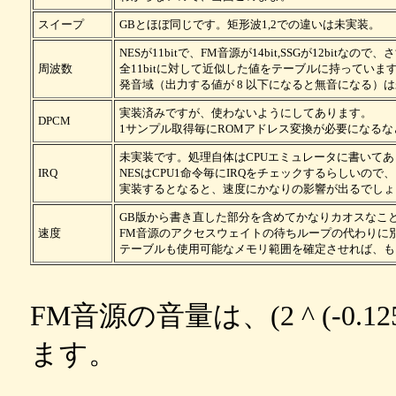
スイープ
GBとほぼ同じです。矩形波1,2での違いは未実装。
NESが11bitで、FM音源が14bit,SSGが12bitな
周波数
全11bitに対して近似した値をテーブルに持っていま
発音域（出力する値が 8 以下になると無音になる）
実装済みですが、使わないようにしてあります。
DPCM
1サンプル取得毎にROMアドレス変換が必要になる
未実装です。処理自体はCPUエミュレータに書いてあ
IRQ
NESはCPU1命令毎にIRQをチェックするらしいので、
実装するとなると、速度にかなりの影響が出るでしょ
GB版から書き直した部分を含めてかなりカオスなこ
速度
FM音源のアクセスウェイトの待ちループの代わりに
テーブルも使用可能なメモリ範囲を確定させれば、も
FM音源の音量は、(2 ^ (-0.1
ます。