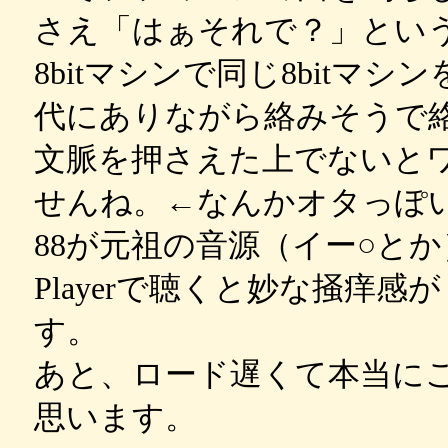
さえ「はぁそれで？」とい
8bitマシンで同じ8bit
代にありながら絡みそうで絡まな
文脈を押さえた上でないと
せんね。←なんかオタっぽ
88が元祖の音源（イー○とか
Playerで聴くと妙な掻痒
す。
あと、ロード遅くて本当に
思います。